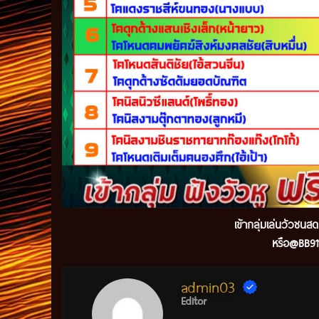
เข้ากลุ่มเล่นวัวชนส
หรือ@BB911
admin03
Editor