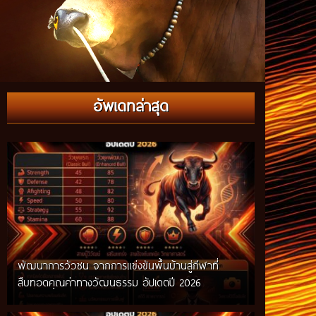
กติกาวัวชนสมัยก่อน วิถีการแข่งขันดั้งเดิมที่สืบทอด
อัพเดทล่าสุด
ผ่านภูมิปัญญาท้องถิ่น อัปเดตปี 2026
พัฒนาการวัวชน จากการแข่งขันพื้นบ้านสู่กีฬาที่
สืบทอดคุณค่าทางวัฒนธรรม อัปเดตปี 2026