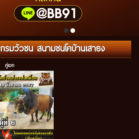
ปรแกรมวัวชน สนามชนโคบ้านเสาธง
คู่เอก