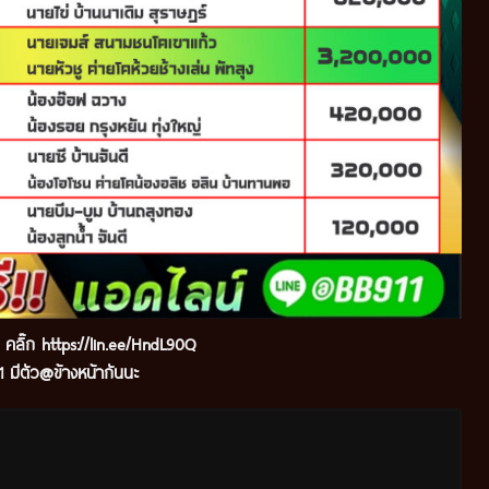
ด คลิ๊ก
https://lin.ee/HndL90Q
 มีตัว@ข้างหน้ากันนะ