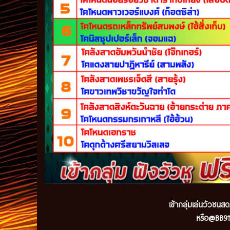
เข้ากลุ่มเล่นวัวชนส
หรือ@BB911