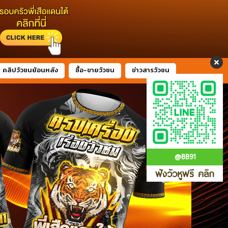
คลิปวัวชนย้อนหลัง
ซื้อ-ขายวัวชน
ข่าวสารวัวชน
@BB91
ฟังวัวหูฟรี คลิก