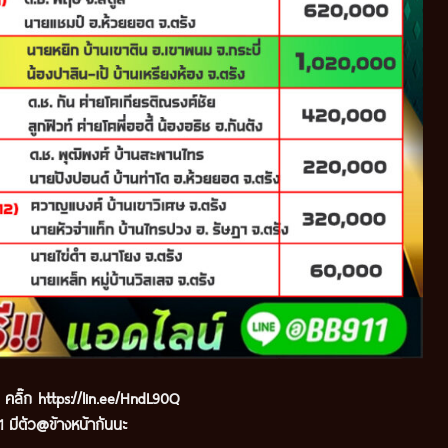
ด คลิ๊ก
https://lin.ee/HndL90Q
 มีตัว@ข้างหน้ากันนะ