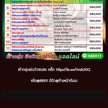
เข้ากลุ่มเล่นวัวชนสด คลิ๊ก
https://lin.ee/HndL90Q
หรือ@BB911 มีตัว@ข้างหน้ากันนะ