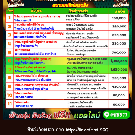
เข้
าเล่นวัวชนสด คลิ๊ก
https://lin.ee/HndL90Q