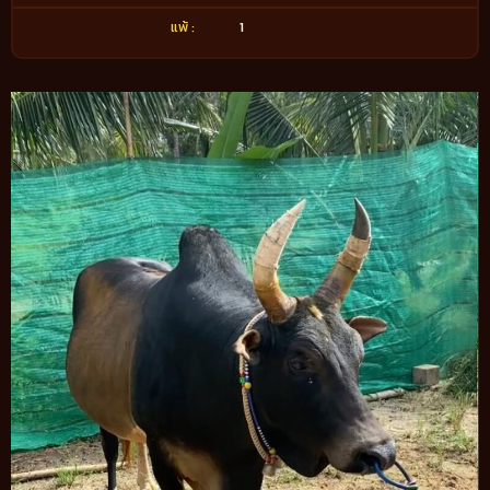
แพ้ :
1