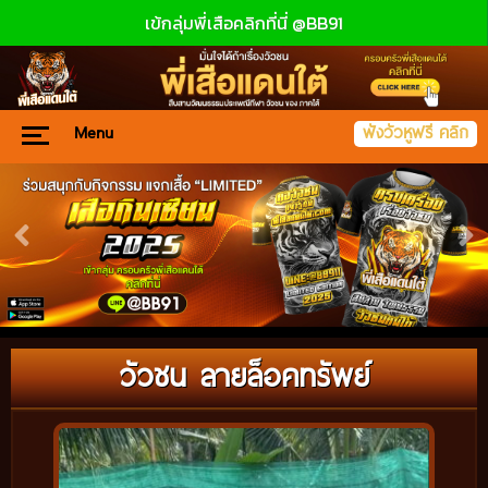
เข้กลุ่มพี่เสือคลิกที่นี่ @BB91
Menu
ฟังวัวหูฟรี คลิก
วัวชน ลายล็อคทรัพย์