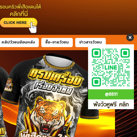
คลิปวัวชนย้อนหลัง
ซื้อ-ขายวัวชน
ข่าวสารวัวชน
@BB91
ฟังวัวหูฟรี คลิก