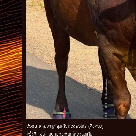
วัวชน ลายพญาสุโขทัยก้องลือไกร (คิงคอง)
ครั้งที่1. ชนะ สนามทุ่งทะเลหลวงสุโขทัย