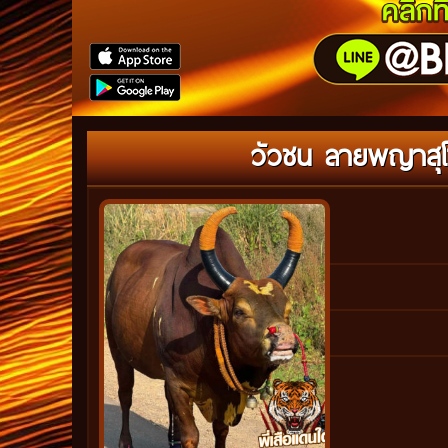
วัวชน ลายพญาสุโข