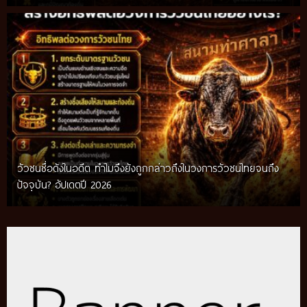
วัวชนชื่อดังในอดีต ทำไมจึงยังถูกกล่าวถึงในวงการวัวชนไทยจนถึง
กติกาวัวชนสมัยก่อน วิถีการแข่งขันดั้งเดิมที่สืบทอดผ่านภูมิปัญญา
ปัจจุบัน? อัปเดตปี 2026
ท้องถิ่น อัปเดตปี 2026