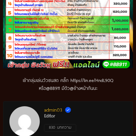
เข้ากลุ่มเล่นวัวชนสด คลิ๊ก
https://lin.ee/HndL90Q
หรือ@BB911 มีตัว@ข้างหน้ากันนะ
admin03
Editor
830 บทความ