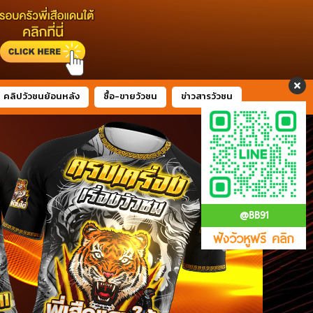
คลิปวัวชนย้อนหลัง
ซื้อ-ขายวัวชน
ข่าวสารวัวชน
@BB91
ฟังวัวหูฟรี คลิก