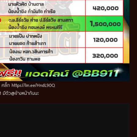
ด คลิ๊ก
https://lin.ee/HndL90Q
 มีตัว@ข้างหน้ากันนะ