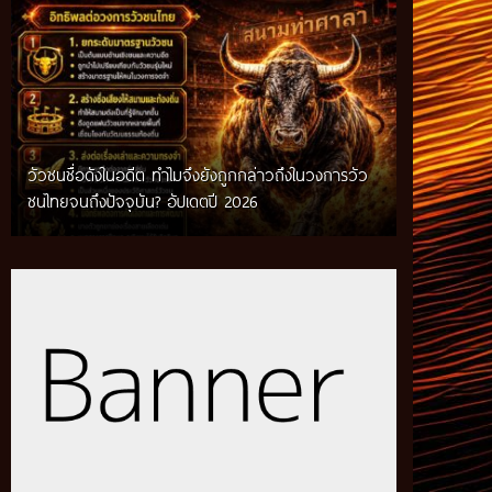
วัวชนชื่อดังในอดีต ทำไมจึงยังถูกกล่าวถึงในวงการวัว
กติกาวัวชนสมัยก่อน วิถีการแข่งขันดั้งเดิมที่สืบทอด
ชนไทยจนถึงปัจจุบัน? อัปเดตปี 2026
ผ่านภูมิปัญญาท้องถิ่น อัปเดตปี 2026