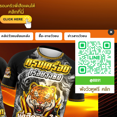
คลิปวัวชนย้อนหลัง
ซื้อ-ขายวัวชน
ข่าวสารวัวชน
@BB91
ฟังวัวหูฟรี คลิก