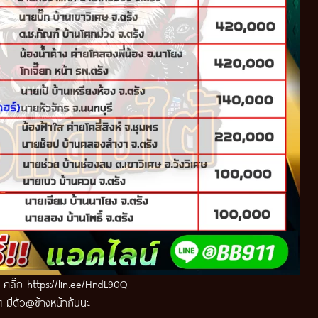
ด คลิ๊ก
https://lin.ee/HndL90Q
 มีตัว@ข้างหน้ากันนะ