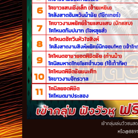
เข้ากลุ่มเล่นวัวชนส
หรือ@BB911