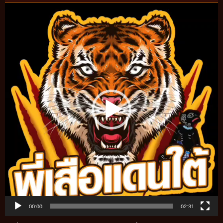
Video
Player
00:00
02:31