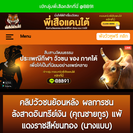
เข้กลุ่มพี่เสือคลิกที่นี่ @BB91
Menu
ฟังวัวหูฟรี คลิก
คลิปวัวชนย้อนหลัง ผลการชน
ลังสาดอินทรีย์เงิน (คุณชายกูร) แพ้
แดงราชสีห์ขนทอง (นางแบบ)