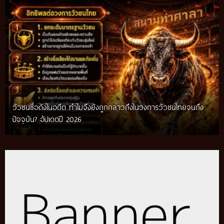
วัวชนชื่อดังในอดีต ทำไมจึงยังถูกกล่าวถึงในวงการวัวชนไทยจนถึง
กติกาวัวชนสมัยก่อน วิถีการแข่งขันดั้งเดิมที่สืบทอดผ่านภูมิปัญญา
ปัจจุบัน? อัปเดตปี 2026
ท้องถิ่น อัปเดตปี 2026