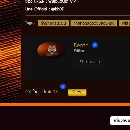
ช่อง tiktok :
พี่เสือแดนใต้ VIP
Line Official :
@bb911
Tags :
ถ่ายทอดสดวันนี้
ถ่ายทอดสดวัวชนย้อนหลัง
พี่เส
Bento
Editor
1341 บทความ
admin03
รีวิวโดย
Editor
เกี่ยวกับเ