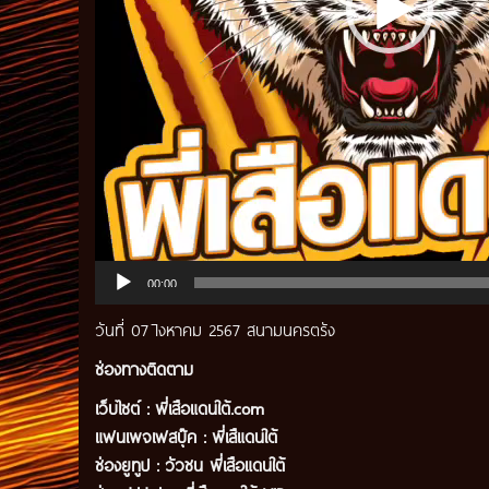
00:00
วันที่ 07 lิงหาคม 2567 สนามนครตรัง
ช่องทางติดตาม
เว็บไซต์ :
พี่เสือแดนใต้.com
แฟนเพจเฟสบุ๊ค
:
พี่เสืแดนใต้
ช่องยูทูป
:
วัวชน พี่เสือแดนใต้