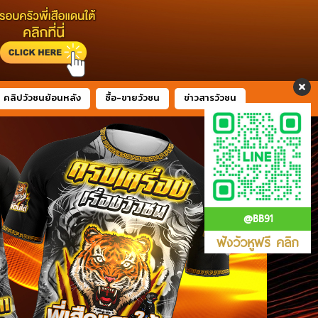
คลิปวัวชนย้อนหลัง
ซื้อ-ขายวัวชน
ข่าวสารวัวชน
@BB91
ฟังวัวหูฟรี คลิก