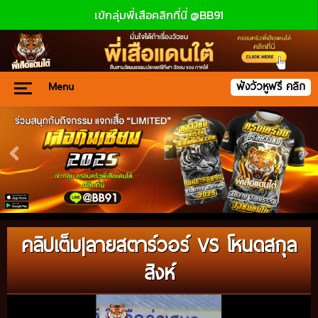
เข้กลุ่มพี่เสือคลิกที่นี่ @BB91
Menu
ฟังวัวหูฟรี คลิก
คลิปเต็ม|ลายสตาร์วอร์ VS โหนดสกุล
สิงห์
Video