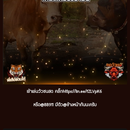
เข้าเล่นวัวชนสด คลิ๊ก
https://lin.ee/fZLVpK6
หรือ@BB911 มีตัว@ข้างหน้ากันนะครับ