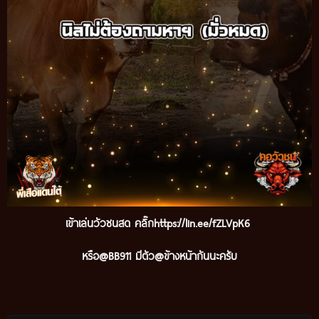
เข้าเล่นวัวชนสด คลิ๊ก
https://lin.ee/fZLVpK6
หรือ@BB911 มีตัว@ข้างหน้ากันนะครับ