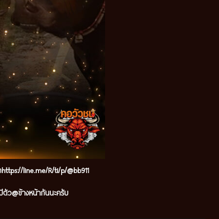
๊กhttps://line.me/R/ti/p/@bb911
ีตัว@ข้างหน้ากันนะครับ