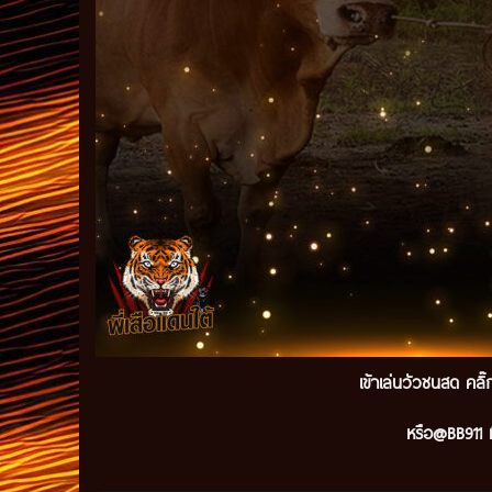
เข้าเล่นวัวชนสด คลิ
หรือ@BB911 ม