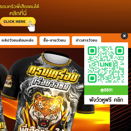
คลิปวัวชนย้อนหลัง
ซื้อ-ขายวัวชน
ข่าวสารวัวชน
@BB91
ฟังวัวหูฟรี คลิก