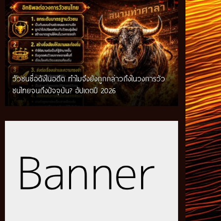
วัวชนชื่อดังในอดีต ทำไมจึงยังถูกกล่าวถึงในวงการวัว
กติกาวัวชนสมัยก่อน วิถีการแข่งขันดั้งเดิมที่สืบทอด
ชนไทยจนถึงปัจจุบัน? อัปเดตปี 2026
ผ่านภูมิปัญญาท้องถิ่น อัปเดตปี 2026