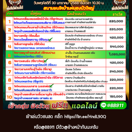
เข้
าเล่นวัวชนสด คลิ๊ก
https://lin.ee/HndL90Q
หรือ@BB911 มีตัว@ข้างหน้ากันนะ
ครับ