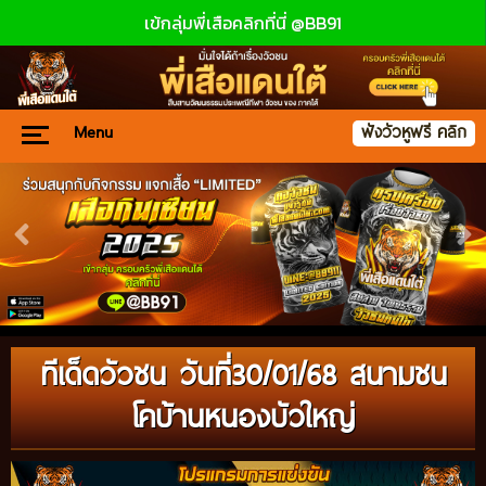
เข้กลุ่มพี่เสือคลิกที่นี่ @BB91
Menu
ฟังวัวหูฟรี คลิก
ทีเด็ดวัวชน วันที่30/01/68 สนามชน
โคบ้านหนองบัวใหญ่