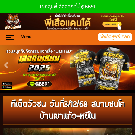
เข้กลุ่มพี่เสือคลิกที่นี่ @BB91
Menu
ฟังวัวหูฟรี คลิก
ทีเด็ดวัวชน วันที่3/12/68 สนามชนโค
บ้านเขาแก้ว-หยีใน