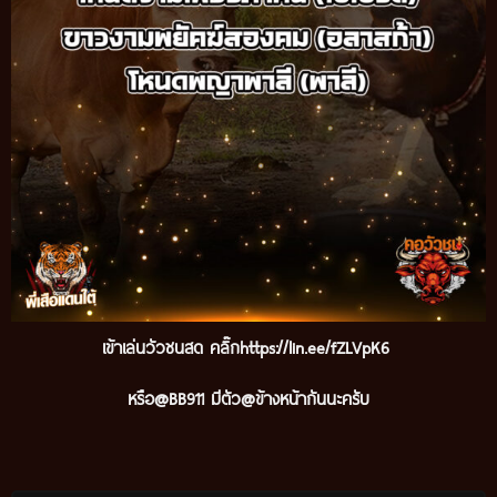
เข้าเล่นวัวชนสด คลิ๊ก
https://lin.ee/fZLVpK6
หรือ@BB911 มีตัว@ข้างหน้ากันนะครับ