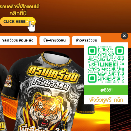
คลิปวัวชนย้อนหลัง
ซื้อ-ขายวัวชน
ข่าวสารวัวชน
@BB91
ฟังวัวหูฟรี คลิก