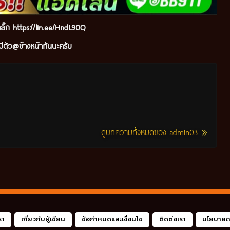
ลิ๊ก
https://lin.ee/HndL90Q
ีตัว@ข้างหน้ากันนะ
ครับ
ดูบทความทั้งหมดของ admin03
รา
เกี่ยวกับผู้เขียน
ข้อกำหนดและเงื่อนไข
ติดต่อเรา
นโยบายคว