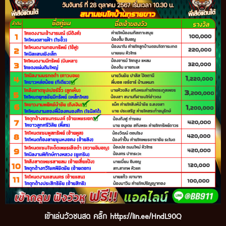
เข้
าเล่นวัวชนสด คลิ๊ก
https://lin.ee/HndL90Q