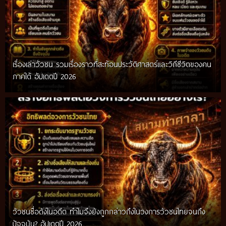
เรื่องเล่าวัวชน รวมเรื่องราวที่สะท้อนประวัติศาสตร์และวิถีชีวิตของคน
ภาคใต้ อัปเดตปี 2026
วัวชนชื่อดังในอดีต ทำไมจึงยังถูกกล่าวถึงในวงการวัวชนไทยจนถึง
กติกาวัวชนสมัยก่อน วิถีการแข่งขันดั้งเดิมที่สืบทอดผ่านภูมิปัญญา
ปัจจุบัน? อัปเดตปี 2026