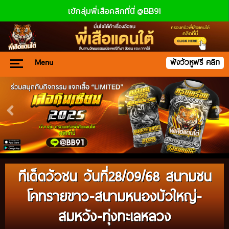
เข้กลุ่มพี่เสือคลิกที่นี่ @BB91
Menu
ฟังวัวหูฟรี คลิก
ทีเด็ดวัวชน วันที่28/09/68 สนามชน
โคทรายขาว-สนามหนองบัวใหญ่-
สมหวัง-ทุ่งทะเลหลวง