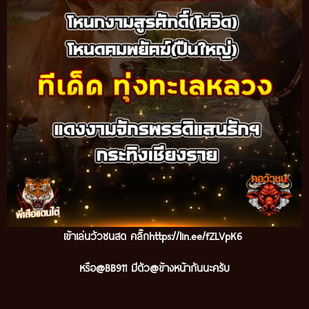
เข้าเล่นวัวชนสด คลิ๊ก
https://lin.ee/fZLVpK6
หรือ@BB911 มีตัว@ข้างหน้ากันนะครับ