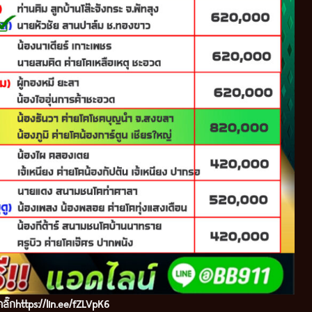
ลิ๊ก
https://lin.ee/fZLVpK6