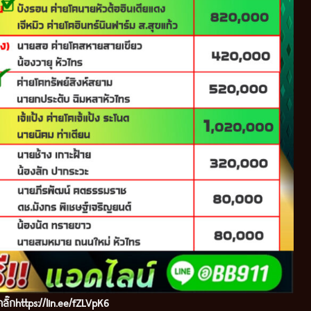
ลิ๊ก
https://lin.ee/fZLVpK6