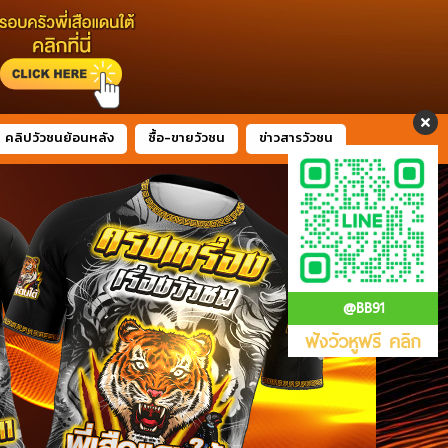
คลิปวัวชนย้อนหลัง
ซื้อ-ขายวัวชน
ข่าวสารวัวชน
@BB91
ฟังวัวหูฟรี คลิก