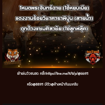
เข้าเล่นวัวชนสด คลิ๊กhttps://line.me/R/ti/p/@bb911
หรือ@BB911 มีตัว@ข้างหน้ากันนะครับ