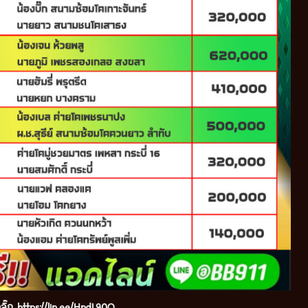
ลิ๊ก
https://lin.ee/HndL90Q