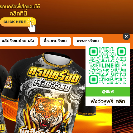
คลิปวัวชนย้อนหลัง
ซื้อ-ขายวัวชน
ข่าวสารวัวชน
@BB91
ฟังวัวหูฟรี คลิก