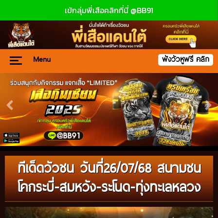
เข้กลุ่มพี่เสือคลิกที่นี่ @BB91
Menu
ฟังวัวหูฟรี คลิก
ทีเด็ดวัวชน วันที่26/07/68 สนามชน
โคกระบี่-สมหวัง-ระโนด-ทุ่งทะเลหลวง