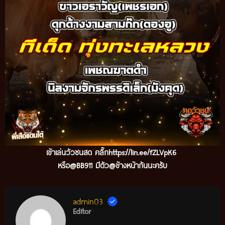
เข้าเล่นวัวชนสด คลิ๊ก
https://lin.ee/fZLVpK6
หรือ@BB911 มีตัว@ข้างหน้ากันนะครับ
admin03
Editor