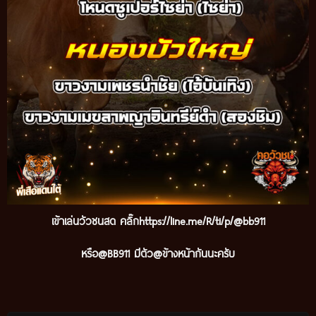
เข้าเล่นวัวชนสด คลิ๊กhttps://line.me/R/ti/p/@bb911
หรือ@BB911 มีตัว@ข้างหน้ากันนะครับ