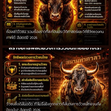
เรื่องเล่าวัวชน รวมเรื่องราวที่สะท้อนประวัติศาสตร์และวิถีชีวิตของคน
ภาคใต้ อัปเดตปี 2026
วัวชนชื่อดังในอดีต ทำไมจึงยังถูกกล่าวถึงในวงการวัวชนไทยจนถึง
กติกาวัวชนสมัยก่อน วิถีการแข่งขันดั้งเดิมที่สืบทอดผ่านภูมิปัญญา
ปัจจุบัน? อัปเดตปี 2026