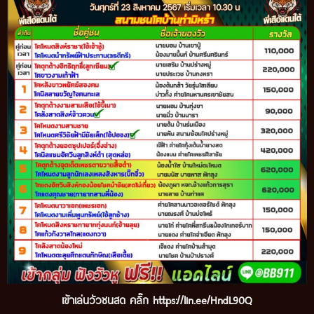
เข้
าเล่นวัวชนสด คลิ๊ก
https://lin.ee/HndL90Q