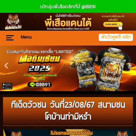
เข้กลุ่มพี่เสือคลิกที่นี่ @BB91
Menu
ฟังวัวหูฟรี คลิก
ทีเด็ดวัวชน วันที่23/08/67 สนามชน
โคบ้านท่ามิหรำ