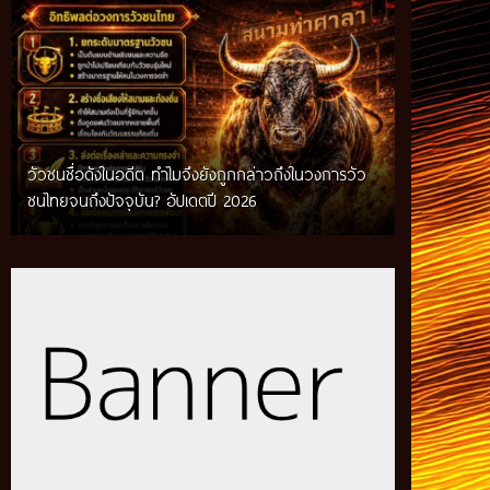
วัวชนชื่อดังในอดีต ทำไมจึงยังถูกกล่าวถึงในวงการวัว
กติกาวัวชนสมัยก่อน วิถีการแข่งขันดั้งเดิมที่สืบทอด
ชนไทยจนถึงปัจจุบัน? อัปเดตปี 2026
ผ่านภูมิปัญญาท้องถิ่น อัปเดตปี 2026