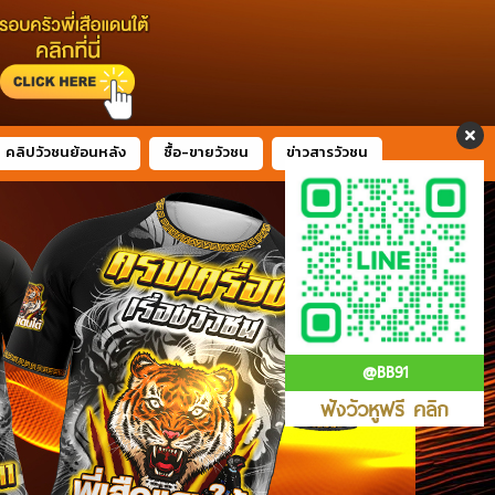
คลิปวัวชนย้อนหลัง
ซื้อ-ขายวัวชน
ข่าวสารวัวชน
@BB91
ฟังวัวหูฟรี คลิก