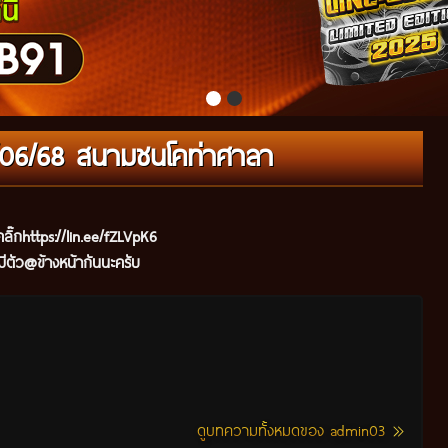
22/06/68 สนามชนโคท่าศาลา
ลิ๊ก
https://lin.ee/fZLVpK6
ีตัว@ข้างหน้ากันนะครับ
ดูบทความทั้งหมดของ admin03