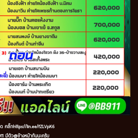
ด คลิ๊ก
https://lin.ee/fZLVpK6
1 มีตัว@ข้างหน้ากันนะครับ