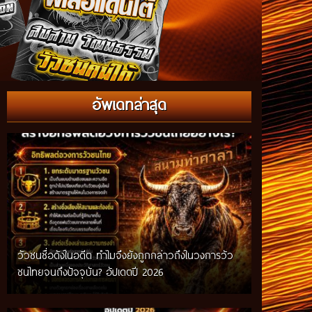
อัพเดทล่าสุด
วัวชนชื่อดังในอดีต ทำไมจึงยังถูกกล่าวถึงในวงการวัว
กติกาวัวชนสมัยก่อน วิถีการแข่งขันดั้งเดิมที่สืบทอด
ชนไทยจนถึงปัจจุบัน? อัปเดตปี 2026
ผ่านภูมิปัญญาท้องถิ่น อัปเดตปี 2026