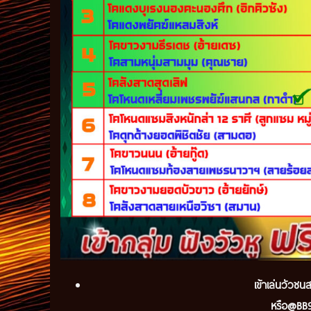
เข้
าเล่นวัวชนส
หรือ@BB91