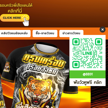
คลิปวัวชนย้อนหลัง
ซื้อ-ขายวัวชน
ข่าวสารวัวชน
@BB91
ฟังวัวหูฟรี คลิก