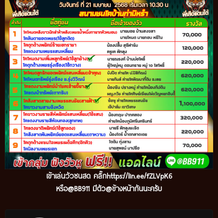
เข้
าเล่นวัวชนสด คลิ๊ก
https://lin.ee/fZLVpK6
หรือ@BB911 มีตัว@ข้างหน้ากันนะครับ