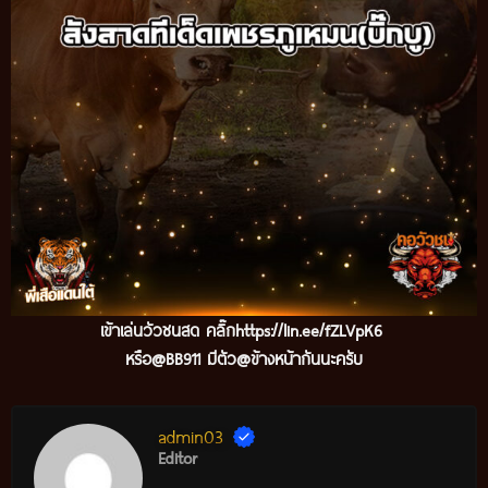
เข้าเล่นวัวชนสด คลิ๊ก
https://lin.ee/fZLVpK6
หรือ@BB911 มีตัว@ข้างหน้ากันนะครับ
admin03
Editor