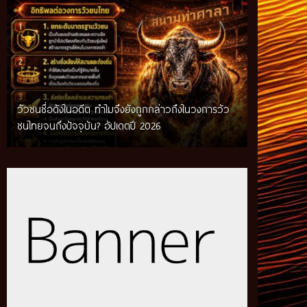
วัวชนชื่อดังในอดีต ทำไมจึงยังถูกกล่าวถึงในวงการวัว
กติกาวัวชนสมัยก่อน วิถีการแข่งขันดั้งเดิมที่สืบทอด
ชนไทยจนถึงปัจจุบัน? อัปเดตปี 2026
ผ่านภูมิปัญญาท้องถิ่น อัปเดตปี 2026