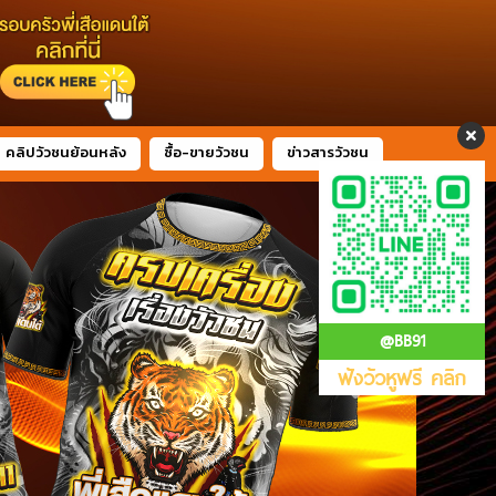
คลิปวัวชนย้อนหลัง
ซื้อ-ขายวัวชน
ข่าวสารวัวชน
@BB91
ฟังวัวหูฟรี คลิก