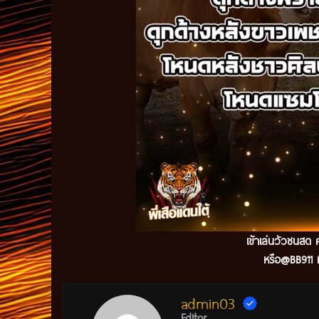
เข้าเล่นวัวชนสด ค
หรือ@BB911 ม
admin03
Editor