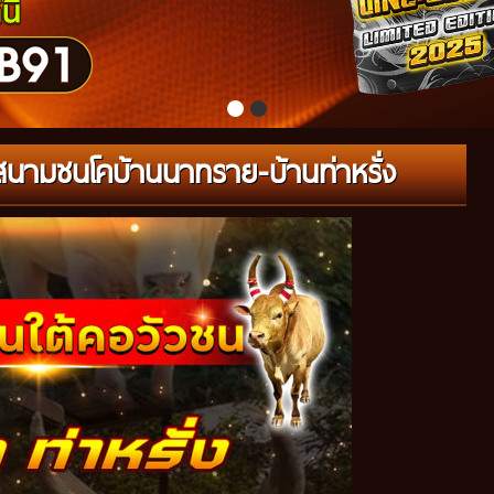
 สนามชนโคบ้านนาทราย-บ้านท่าหรั่ง