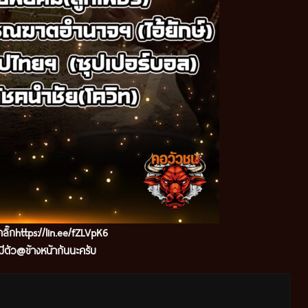
ลิ๊ก
https://lin.ee/fZLVpK6
ีตัว@ข้างหน้ากันนะครับ