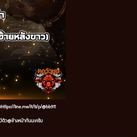
๊กhttps://line.me/R/ti/p/@bb911
ีตัว@ข้างหน้ากันนะครับ