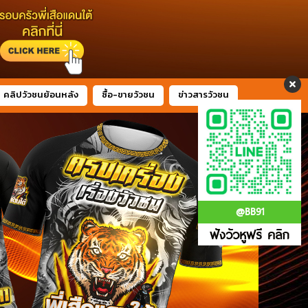
คลิปวัวชนย้อนหลัง
ซื้อ-ขายวัวชน
ข่าวสารวัวชน
@BB91
ฟังวัวหูฟรี คลิก