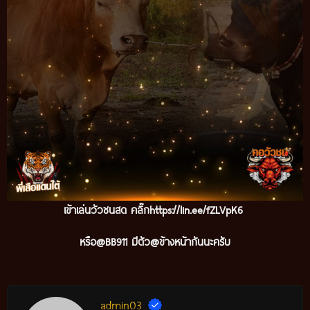
เข้าเล่นวัวชนสด คลิ๊ก
https://lin.ee/fZLVpK6
หรือ@BB911 มีตัว@ข้างหน้ากันนะครับ
admin03