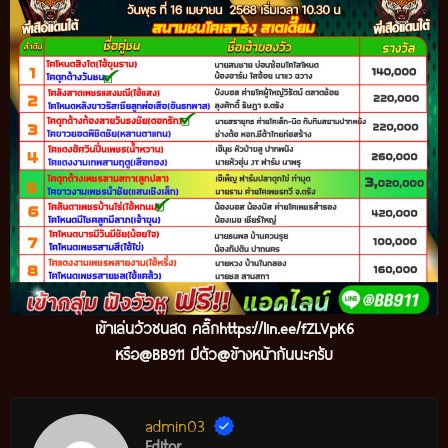
เข้
าเล่นวัวชนสด คลิ๊ก
https://lin.ee/fZLVpK6
หรือ@BB911 มีตัว@ข้างหน้ากันนะครับ
admin03
Editor