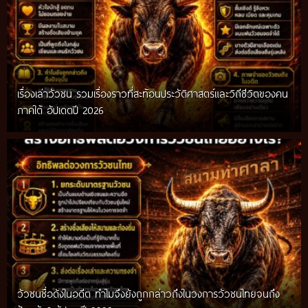
เรื่องเล่าวัวชน รวมเรื่องราวที่สะท้อนประวัติศาสตร์และวิถีชีวิตของคน
ภาคใต้ อัปเดตปี 2026
วัวชนชื่อดังในอดีต ทำไมจึงยังถูกกล่าวถึงในวงการวัวชนไทยจนถึง
กติกาวัวชนสมัยก่อน วิถีการแข่งขันดั้งเดิมที่สืบทอดผ่านภูมิปัญญา