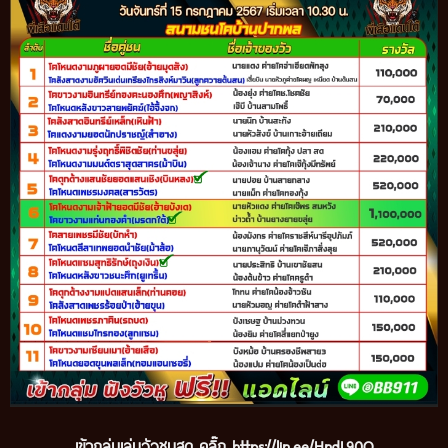
เข้ากลุ่มเล่นวัวชนสด คลิ๊ก
https://lin.ee/HndL90Q