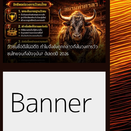
วัวชนชื่อดังในอดีต ทำไมจึงยังถูกกล่าวถึงในวงการวัว
กติกาวัวชนสมัยก่อน วิถีการแข่งขันดั้งเดิมที่สืบทอด
ชนไทยจนถึงปัจจุบัน? อัปเดตปี 2026
ผ่านภูมิปัญญาท้องถิ่น อัปเดตปี 2026