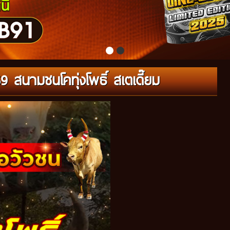
69 สนามชนโคทุ่งโพธิ์ สเตเดี๊ยม