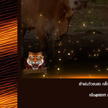
เข้าเล่นวัวชนสด คลิ
หรือ@BB911 ม