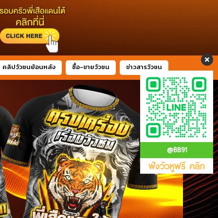
คลิปวัวชนย้อนหลัง
ซื้อ-ขายวัวชน
ข่าวสารวัวชน
@BB91
ฟังวัวหูฟรี คลิก