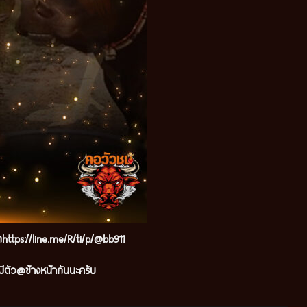
๊กhttps://line.me/R/ti/p/@bb911
ีตัว@ข้างหน้ากันนะครับ