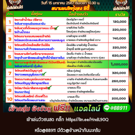
เข้
าเล่นวัวชนสด คลิ๊ก
https://lin.ee/HndL90Q
หรือ@BB911 มีตัว@ข้างหน้ากันนะ
ครับ