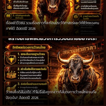
เรื่องเล่าวัวชน รวมเรื่องราวที่สะท้อนประวัติศาสตร์และวิถีชีวิตของคน
ภาคใต้ อัปเดตปี 2026
วัวชนชื่อดังในอดีต ทำไมจึงยังถูกกล่าวถึงในวงการวัวชนไทยจนถึง
กติกาวัวชนสมัยก่อน วิถีการแข่งขันดั้งเดิมที่สืบทอดผ่านภูมิปัญญา
ปัจจุบัน? อัปเดตปี 2026
ท้องถิ่น อัปเดตปี 2026