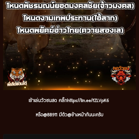
เข้าเล่นวัวชนสด คลิ๊ก
https://lin.ee/fZLVpK6
หรือ@BB911 มีตัว@ข้างหน้ากันนะครับ