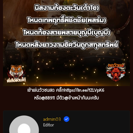
เข้าเล่นวัวชนสด คลิ๊ก
https://lin.ee/fZLVpK6
หรือ@BB911 มีตัว@ข้างหน้ากันนะครับ
admin03
Editor