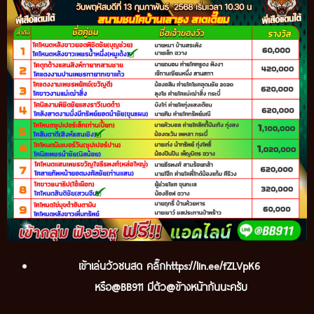
เข้
าเล่นวัวชนสด คลิ๊ก
https://lin.ee/fZLVpK6
หรือ@BB911 มีตัว@ข้างหน้ากันนะครับ