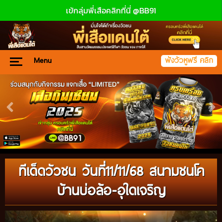
เข้กลุ่มพี่เสือคลิกที่นี่ @BB91
Menu
ฟังวัวหูฟรี คลิก
ทีเด็ดวัวชน วันที่11/11/68 สนามชนโค
บ้านบ่อล้อ-อุใดเจริญ