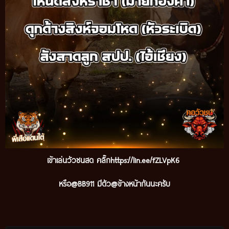
เข้าเล่นวัวชนสด คลิ๊ก
https://lin.ee/fZLVpK6
หรือ@BB911 มีตัว@ข้างหน้ากันนะครับ