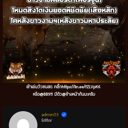
เข้าเล่นวัวชนสด คลิ๊ก
https://lin.ee/fZLVpK6
หรือ@BB911 มีตัว@ข้างหน้ากันนะครับ
admin03
Editor