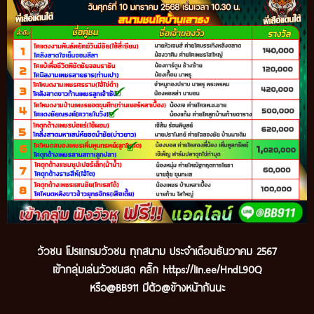
วัวชน โปรแกรมวัวชน ทุกสนาม ประจำเดือนธันวาคม 2567
เข้ากลุ่มเล่นวัวชนสด คลิ๊ก
https://lin.ee/HndL90Q
หรือ@BB911 มีตัว@ข้างหน้ากันนะ