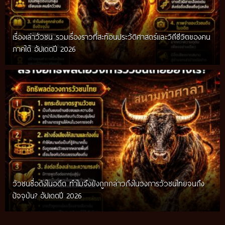
เรื่องเล่าวัวชน รวมเรื่องราวที่สะท้อนประวัติศาสตร์และวิถีชีวิตของคน
ภาคใต้ อัปเดตปี 2026
วัวชนชื่อดังในอดีต ทำไมจึงยังถูกกล่าวถึงในวงการวัวชนไทยจนถึง
กติกาวัวชนสมัยก่อน วิถีการแข่งขันดั้งเดิมที่สืบทอดผ่านภูมิปัญญา
ปัจจุบัน? อัปเดตปี 2026
ท้องถิ่น อัปเดตปี 2026