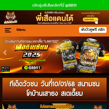
เข้กลุ่มพี่เสือคลิกที่นี่ @BB91
Menu
ฟังวัวหูฟรี คลิก
ทีเด็ดวัวชน วันที่10/01/68 สนามชน
โคบ้านเสาธง สเตเดี๊ยม