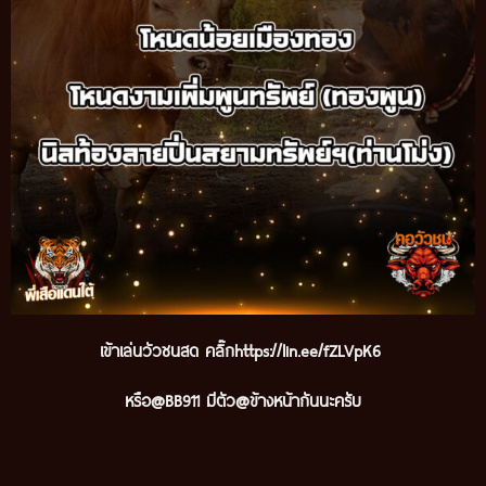
เข้าเล่นวัวชนสด คลิ๊ก
https://lin.ee/fZLVpK6
หรือ@BB911 มีตัว@ข้างหน้ากันนะครับ