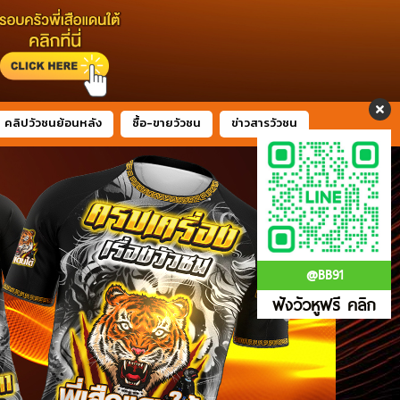
คลิปวัวชนย้อนหลัง
ซื้อ-ขายวัวชน
ข่าวสารวัวชน
@BB91
ฟังวัวหูฟรี คลิก