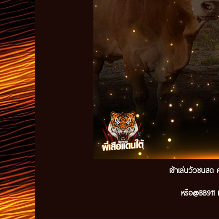
เข้าเล่นวัวชนสด ค
หรือ@BB911 ม