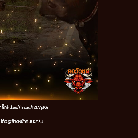
ลิ๊ก
https://lin.ee/fZLVpK6
ีตัว@ข้างหน้ากันนะครับ