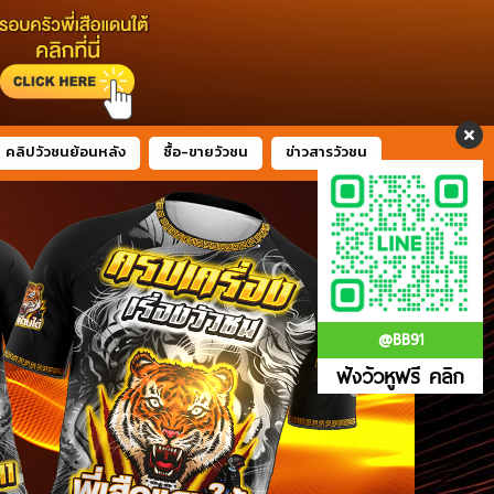
คลิปวัวชนย้อนหลัง
ซื้อ-ขายวัวชน
ข่าวสารวัวชน
@BB91
ฟังวัวหูฟรี คลิก