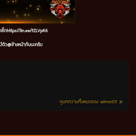
ลิ๊ก
https://lin.ee/fZLVpK6
ีตัว@ข้างหน้ากันนะครับ
ดูบทความทั้งหมดของ admin03