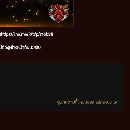
๊กhttps://line.me/R/ti/p/@bb911
ีตัว@ข้างหน้ากันนะครับ
ดูบทความทั้งหมดของ admin03