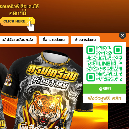
คลิปวัวชนย้อนหลัง
ซื้อ-ขายวัวชน
ข่าวสารวัวชน
@BB91
ฟังวัวหูฟรี คลิก