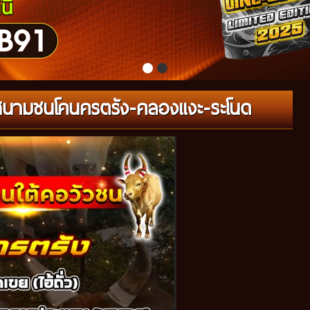
9 สนามชนโคนครตรัง-คลองแงะ-ระโนด