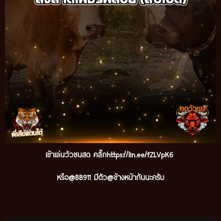
เข้าเล่นวัวชนสด คลิ๊ก
https://lin.ee/fZLVpK6
หรือ@BB911 มีตัว@ข้างหน้ากันนะครับ