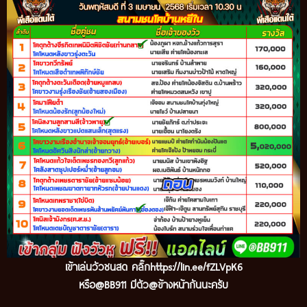
เข้
าเล่นวัวชนสด คลิ๊ก
https://lin.ee/fZLVpK6
หรือ@BB911 มีตัว@ข้างหน้ากันนะครับ